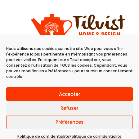
Nous utilisons des cookies sur notre site Web pour vous offrir
11 rue du raisin
l'expérience la plus pertinente en mémorisant vos préférences
68100 Mulhouse
pour vos visites. En cliquant sur « Tout accepter », vous
consentez à l'utilisation de TOUS les cookies. Cependant, vous
pouvez modifier les « Préférences » pour fournir un consentement
Du mardi au samedi
contrôlé.
de 10h à 19h
Accepter
Refuser
Préférences
© 2024 Tilvist | Politique de confidentialité |
Politique de confidentialité
Politique de confidentialité
Une création
Mobytic