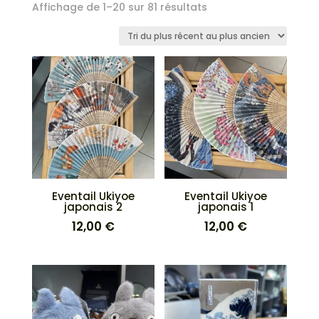
Trié
Affichage de 1–20 sur 81 résultats
du
plus
récent
au
plus
ancien
Eventail Ukiyoe
Eventail Ukiyoe
japonais 2
japonais 1
12,00
€
12,00
€