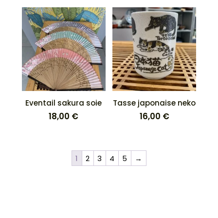
Eventail sakura soie
Tasse japonaise neko
18,00
€
16,00
€
1
2
3
4
5
→