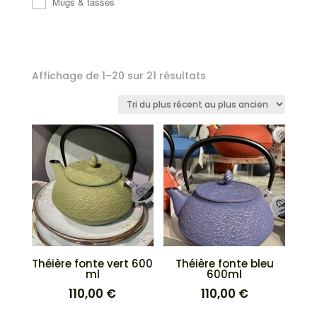
Mugs & tasses
Trié
Affichage de 1–20 sur 21 résultats
du
plus
récent
au
plus
ancien
Théière fonte vert 600
Théière fonte bleu
ml
600ml
110,00
€
110,00
€