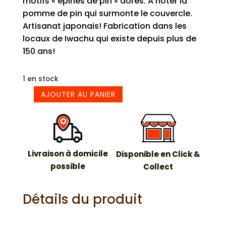
motifs « épines de pin » dorés. A noter la
pomme de pin qui surmonte le couvercle.
Artisanat japonais! Fabrication dans les
locaux de Iwachu qui existe depuis plus de
150 ans!
1 en stock
AJOUTER AU PANIER
quantité
de
Théière
fonte
vert
Livraison à domicile
Disponible en Click &
600
possible
Collect
ml
Détails du produit