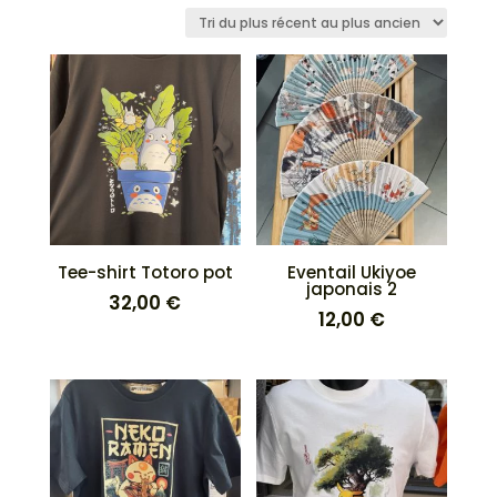
du
plus
récent
au
plus
ancien
Tee-shirt Totoro pot
Eventail Ukiyoe
japonais 2
32,00
€
12,00
€