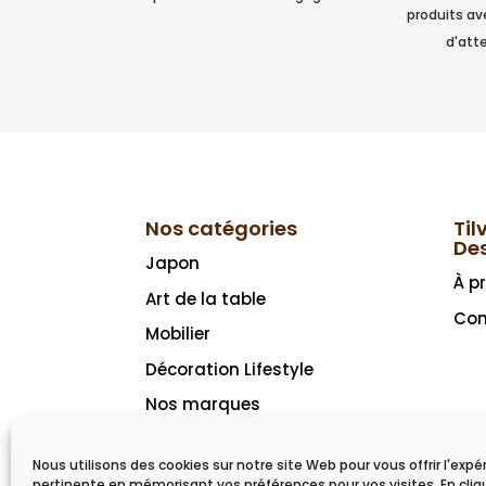
produits a
d'atte
Nos catégories
Til
De
Japon
À p
Art de la table
Con
Mobilier
Décoration Lifestyle
Nos marques
Idées cadeaux
Nous utilisons des cookies sur notre site Web pour vous offrir l'expé
pertinente en mémorisant vos préférences pour vos visites. En cliq