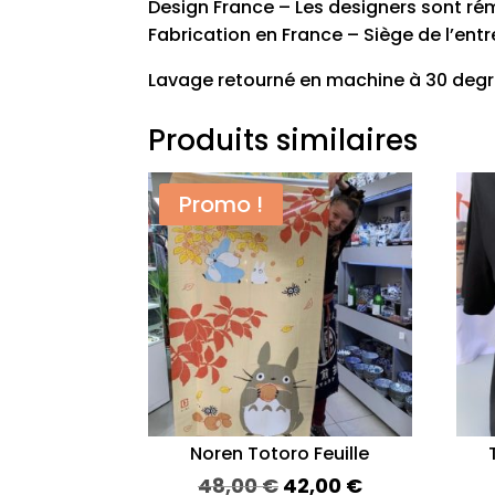
Design France – Les designers sont ré
Fabrication en France – Siège de l’entr
Lavage retourné en machine à 30 degré
Produits similaires
Promo !
Noren Totoro Feuille
Le
Le
48,00
€
42,00
€