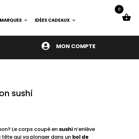
0
 MARQUES
IDÉES CADEAUX

MON COMPTE
on sushi
on? Le corps coupé en
sushi
n’enlève
a tête qui va plonger dans un
bol de