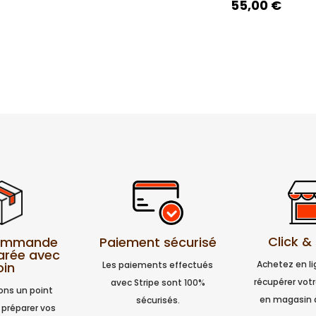
55,00
€
Click &
Paiement sécurisé
commande
arée avec
Achetez en l
Les paiements effectués
oin
récupérer vo
avec Stripe sont 100%
ns un point
en magasin 
sécurisés.
 préparer vos