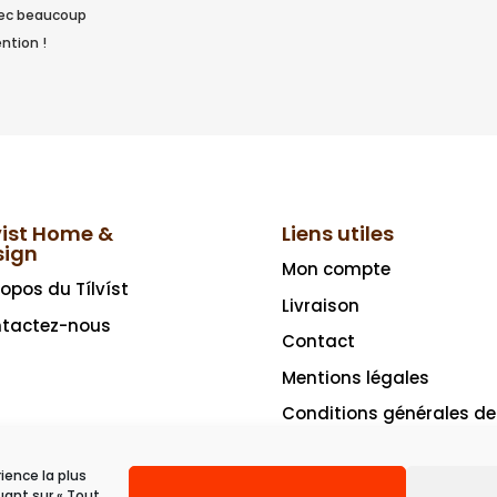
vec beaucoup
ntion !
vist Home &
Liens utiles
sign
Mon compte
ropos du Tílvíst
Livraison
tactez-nous
Contact
Mentions légales
Conditions générales de
vente
rience la plus
uant sur « Tout