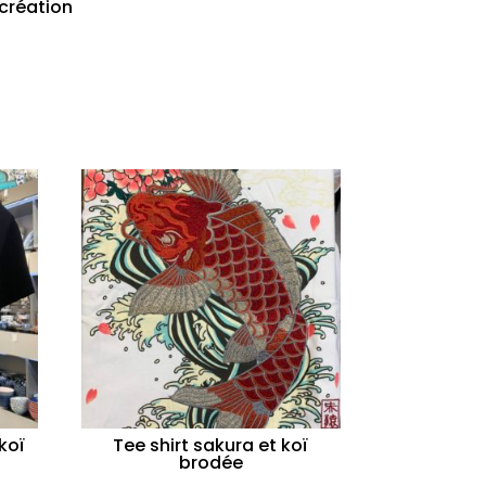
 création
koï
Tee shirt sakura et koï
brodée