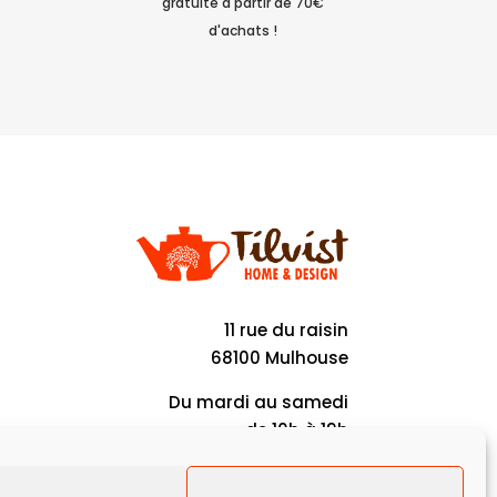
gratuite à partir de 70€
d'achats !
11 rue du raisin
68100 Mulhouse
Du mardi au samedi
de 10h à 19h