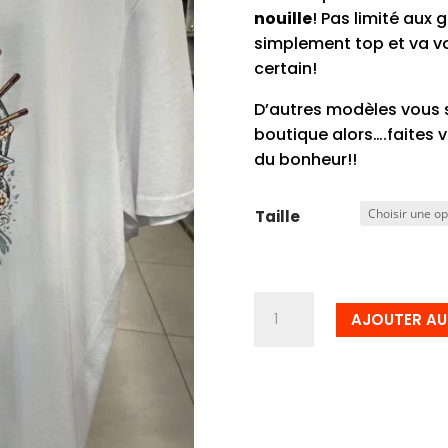
nouille
! Pas limité aux
simplement top et va vou
certain!
D’autres modèles vous
boutique alors….faites 
du bonheur!!
Taille
quantité
AJOUTER AU
de
Tee-
shirt
dragon
sushi