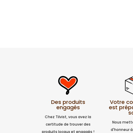
prix
prix
initial
actuel
était :
est :
48,00 €.
42,00 €.
Votre 
Des produits
est prép
engagés
s
Chez Tilvist, vous avez la
Nous metto
certitude de trouver des
d'honneur à
produits locaux et engagés !