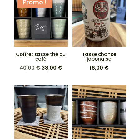
Promo !
Coffret tasse thé ou
Tasse chance
café
japonaise
Le
Le
40,00
€
38,00
€
16,00
€
prix
prix
initial
actuel
était :
est :
40,00 €.
38,00 €.