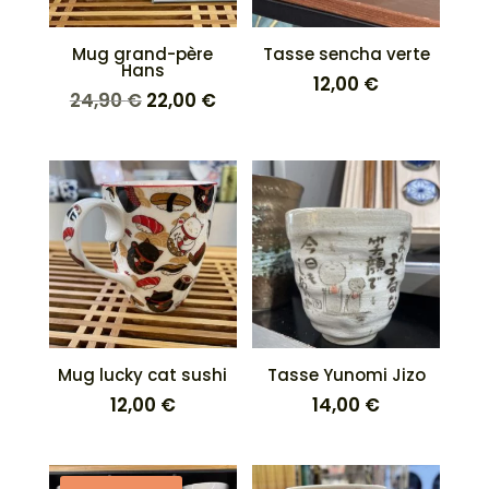
Mug grand-père
Tasse sencha verte
Hans
12,00
€
Le
Le
24,90
€
22,00
€
prix
prix
initial
actuel
était :
est :
24,90 €.
22,00 €.
Mug lucky cat sushi
Tasse Yunomi Jizo
12,00
€
14,00
€