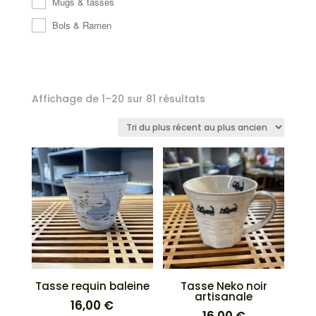
Mugs & tasses
Bols & Ramen
Trié
Affichage de 1–20 sur 81 résultats
du
plus
récent
au
plus
ancien
Tasse requin baleine
Tasse Neko noir
artisanale
16,00
€