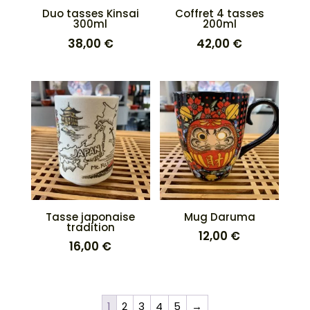
Duo tasses Kinsai
Coffret 4 tasses
300ml
200ml
38,00
€
42,00
€
Tasse japonaise
Mug Daruma
tradition
12,00
€
16,00
€
1
2
3
4
5
→