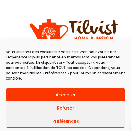
Nous utilisons des cookies sur notre site Web pour vous offrir
11 rue du raisin
l'expérience la plus pertinente en mémorisant vos préférences
68100 Mulhouse
pour vos visites. En cliquant sur « Tout accepter », vous
consentez à l'utilisation de TOUS les cookies. Cependant, vous
pouvez modifier les « Préférences » pour fournir un consentement
Du mardi au samedi
contrôlé.
de 10h à 19h
Accepter
Refuser
Préférences
© 2024 Tilvist | Politique de confidentialité |