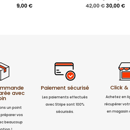
Le
L
9,00
€
42,00
€
30,00
€
prix
pr
initial
a
était :
es
42,00 €.
30
Click &
Paiement sécurisé
commande
arée avec
Achetez en l
Les paiements effectués
oin
récupérer vo
avec Stripe sont 100%
ns un point
en magasin 
sécurisés.
 préparer vos
vec beaucoup
ntion !