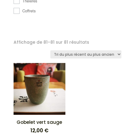
Théières
Coffrets
Trié
Affichage de 81–81 sur 81 résultats
du
plus
récent
au
plus
ancien
Gobelet vert sauge
12,00
€