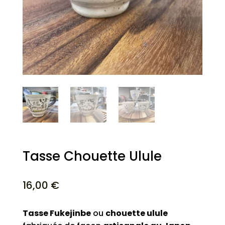
Tasse Chouette Ulule
16,00
€
Tasse Fukejinbe
ou
chouette ulule