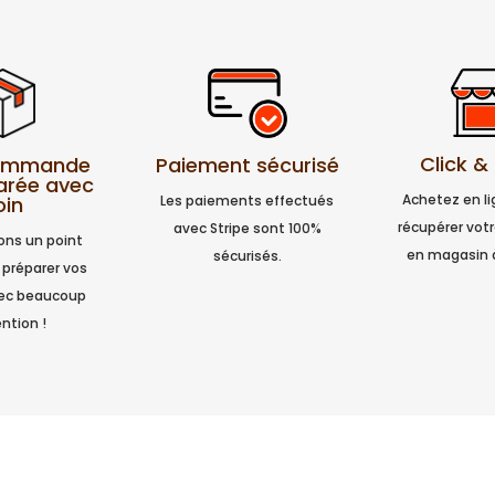
Click &
Paiement sécurisé
commande
arée avec
Achetez en l
Les paiements effectués
oin
récupérer vo
avec Stripe sont 100%
ns un point
en magasin 
sécurisés.
 préparer vos
vec beaucoup
ntion !