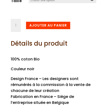
Taille
quantité
AJOUTER AU PANIER
de
Tee-
shirt
Détails du produit
Totoro
lune
100% coton Bio
Couleur noir
Design France – Les designers sont
rémunérés à la commission à la vente de
chacune de leur création
Fabrication en France – Siège de
l’entreprise située en Belgique