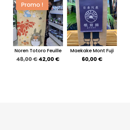
Promo !
Noren Totoro Feuille
Maekake Mont Fuji
Le
Le
48,00
€
42,00
€
60,00
€
prix
prix
initial
actuel
était :
est :
48,00 €.
42,00 €.