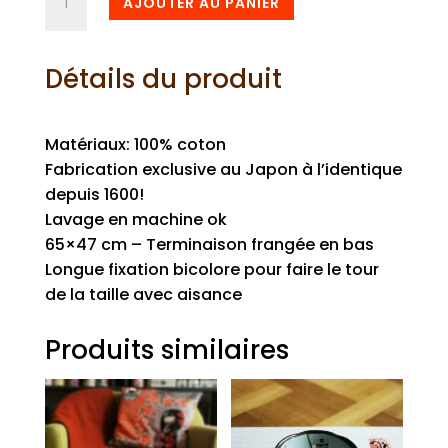
AJOUTER AU PANIER
de
Maekake
Daruma
Détails du produit
Matériaux: 100% coton
Fabrication exclusive au Japon à l’identique
depuis 1600!
Lavage en machine ok
65×47 cm – Terminaison frangée en bas
Longue fixation bicolore pour faire le tour
de la taille avec aisance
Produits similaires