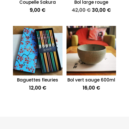
Coupelle Sakura
Bol large rouge
Le
Le
9,00
€
42,00
€
30,00
€
prix
prix
initial
actuel
était :
est :
42,00 €.
30,00 €
Baguettes fleuries
Bol vert sauge 600ml
12,00
€
16,00
€