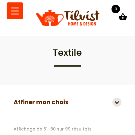
0
Textile
Affiner mon choix
Trié
Affichage de 61–80 sur 99 résultats