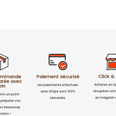
Click &
Paiement sécurisé
commande
arée avec
Achetez en l
Les paiements effectués
oin
récupérer vo
avec Stripe sont 100%
ns un point
en magasin 
sécurisés.
 préparer vos
vec beaucoup
ntion !