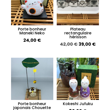
Porte bonheur
Plateau
Maneki Neko
rectangulaire
hérisson
24,00
€
Le
Le
42,00
€
39,00
€
prix
prix
initial
actue
était :
est :
42,00 €.
39,00 
Porte bonheur
Kokeshi Jufuku
japonais Chouette