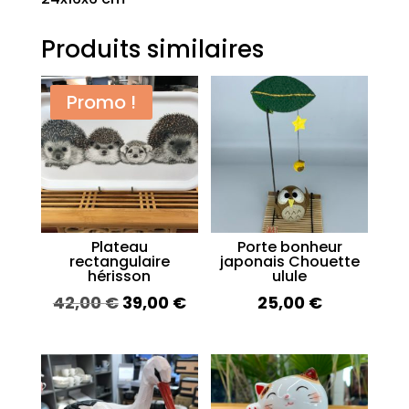
Produits similaires
Promo !
Plateau
Porte bonheur
rectangulaire
japonais Chouette
hérisson
ulule
Le
Le
42,00
€
39,00
€
25,00
€
prix
prix
initial
actuel
était :
est :
42,00 €.
39,00 €.