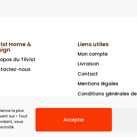
vist Home &
Liens utiles
sign
Mon compte
ropos du Tílvíst
Livraison
tactez-nous
Contact
Mentions légales
Conditions générales de
vente
rience la plus
uant sur « Tout
Accepter
pendant, vous
ontrôlé.