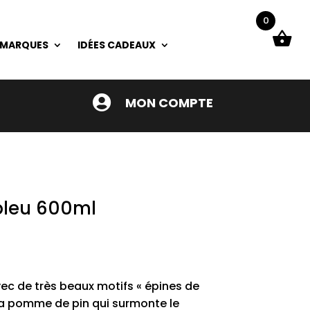
0
 MARQUES
IDÉES CADEAUX

MON COMPTE
bleu 600ml
vec de très beaux motifs « épines de
 la pomme de pin qui surmonte le