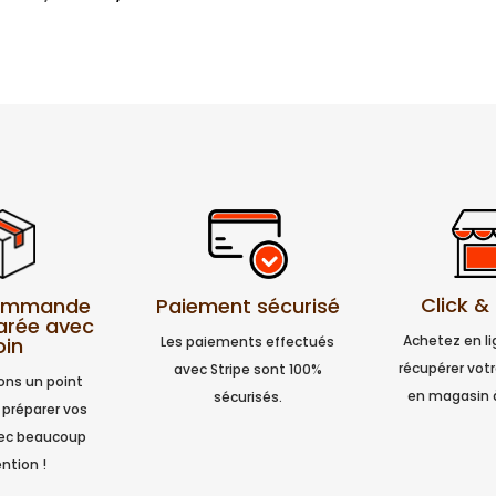
prix
prix
initial
actuel
était :
est :
20,00 €.
16,00 €.
Click &
Paiement sécurisé
commande
arée avec
Achetez en l
Les paiements effectués
oin
récupérer vo
avec Stripe sont 100%
ns un point
en magasin 
sécurisés.
 préparer vos
vec beaucoup
ntion !