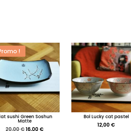
Promo !
lat sushi Green Soshun
Bol Lucky cat pastel
Matte
12,00
€
Le
Le
20,00
€
16,00
€