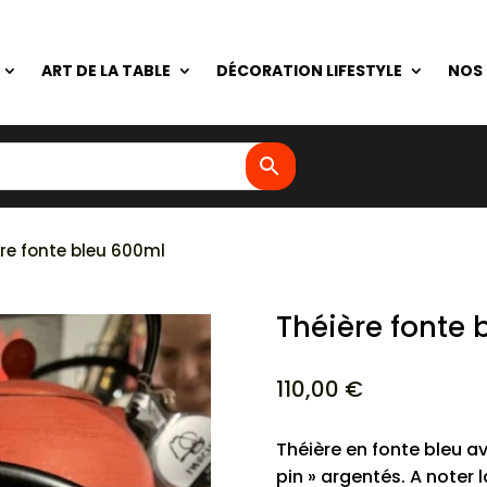
ART DE LA TABLE
DÉCORATION LIFESTYLE
NOS
re fonte bleu 600ml
Théière fonte 
110,00
€
Théière en fonte bleu a
pin » argentés. A noter