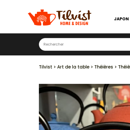
JAPON
Tilvist
>
Art de la table
>
Théières
> Théiè