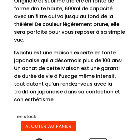
Originale et sublime théière en fonte de
forme droite haute, 600ml de capacité
avec un filtre qui va jusqu’au fond de la
théière! De couleur légèrement prune, elle
sera parfaite pour vous reposer à sa simple
vue.
Iwachu est une maison experte en fonte
japonaise qui a désormais plus de 100 ans!
Un achat de cette Maison est une garanti
de durée de vie à l’usage même intensif,
tout autant qu’un rendez-vous avec la
tradition japonaise dans sa confection et
son esthétisme.
1 en stock
AJOUTER AU PANIER
quantité
de