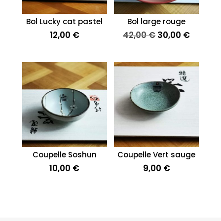
Bol Lucky cat pastel
Bol large rouge
Le
Le
12,00
€
42,00
€
30,00
€
prix
prix
initial
actuel
était :
est :
42,00 €.
30,00 €
Coupelle Soshun
Coupelle Vert sauge
10,00
€
9,00
€