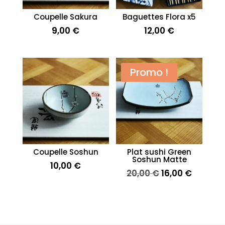
Coupelle Sakura
Baguettes Flora x5
9,00
€
12,00
€
Promo !
Coupelle Soshun
Plat sushi Green
Soshun Matte
10,00
€
Le
Le
20,00
€
16,00
€
prix
prix
initial
actuel
était :
est :