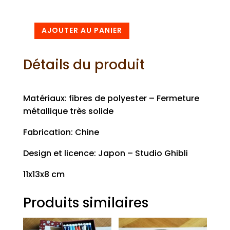
AJOUTER AU PANIER
quantité
de
Détails du produit
Porte-
monnaie
Peluche
Matériaux: fibres de polyester – Fermeture
Totoro
métallique très solide
Fabrication: Chine
Design et licence: Japon – Studio Ghibli
11x13x8 cm
Produits similaires