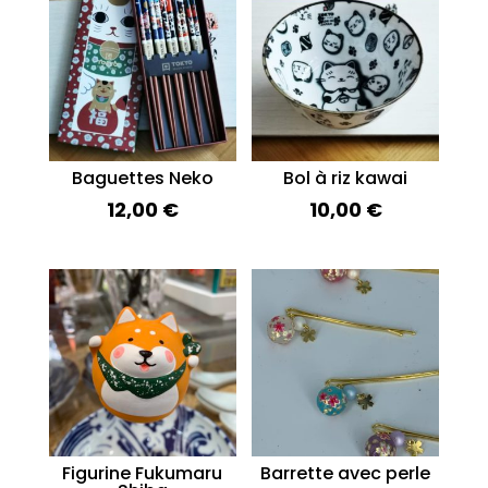
Baguettes Neko
Bol à riz kawai
12,00
€
10,00
€
Figurine Fukumaru
Barrette avec perle