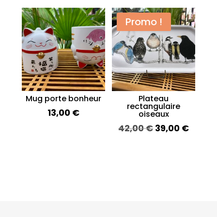
initial
actuel
était :
est :
Promo !
42,00 €.
39,00 €.
Mug porte bonheur
Plateau
rectangulaire
13,00
€
oiseaux
Le
Le
42,00
€
39,00
€
prix
prix
initial
actue
était :
est :
42,00 €.
39,00 