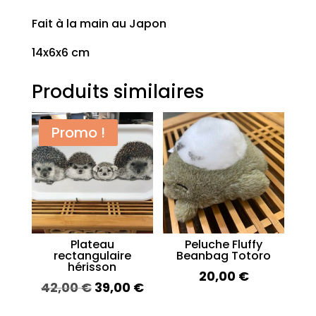
Fait à la main au Japon
14x6x6 cm
Produits similaires
Promo !
Plateau
Peluche Fluffy
rectangulaire
Beanbag Totoro
hérisson
20,00
€
Le
Le
42,00
€
39,00
€
prix
prix