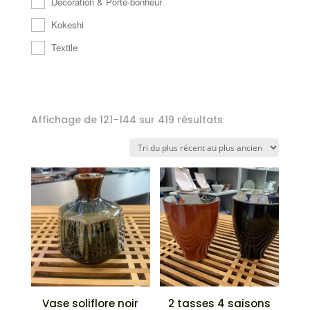
Décoration & Porte-bonheur
Kokeshi
Textile
Trié
Affichage de 121–144 sur 419 résultats
du
plus
récent
au
plus
ancien
Vase soliflore noir
2 tasses 4 saisons