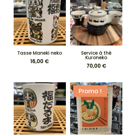
Tasse Maneki neko
Service à thé
Kuroneko
16,00
€
70,00
€
Promo !