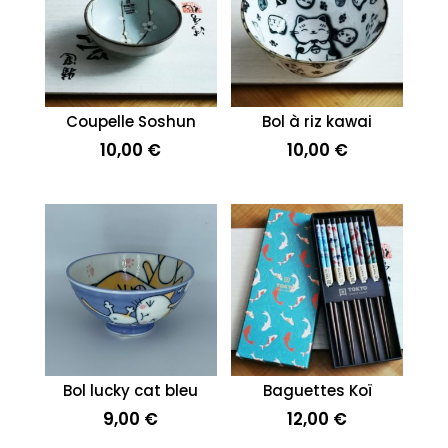
Coupelle Soshun
Bol à riz kawai
10,00
€
10,00
€
Bol lucky cat bleu
Baguettes Koï
9,00
€
12,00
€