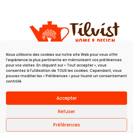
Nous utilisons des cookies sur notre site Web pour vous offrir
11 rue du raisin
l'expérience la plus pertinente en mémorisant vos préférences
68100 Mulhouse
pour vos visites. En cliquant sur « Tout accepter », vous
consentez à l'utilisation de TOUS les cookies. Cependant, vous
pouvez modifier les « Préférences » pour fournir un consentement
Du mardi au samedi
contrôlé.
de 10h à 19h
Accepter
Refuser
Préférences
© 2024 Tilvist | Politique de confidentialité |