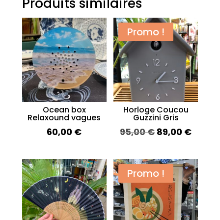
Produits similaires
Promo !
Ocean box
Horloge Coucou
Relaxound vagues
Guzzini Gris
Le
Le
60,00
€
95,00
€
89,00
€
prix
prix
initial
actue
était :
est :
Promo !
95,00 €.
89,00 