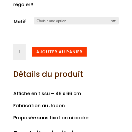
régaler!!
Motif
quantité
AJOUTER AU PANIER
de
Affiche
japonaise
Détails du produit
Néko
Affiche en tissu – 46 x 66 cm
Fabrication au Japon
Proposée sans fixation ni cadre