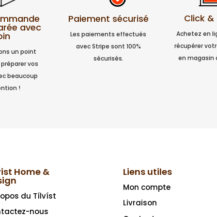
Click &
Paiement sécurisé
commande
arée avec
Achetez en l
Les paiements effectués
oin
récupérer vo
avec Stripe sont 100%
ns un point
en magasin 
sécurisés.
 préparer vos
vec beaucoup
ntion !
vist Home &
Liens utiles
sign
Mon compte
ropos du Tílvíst
Livraison
tactez-nous