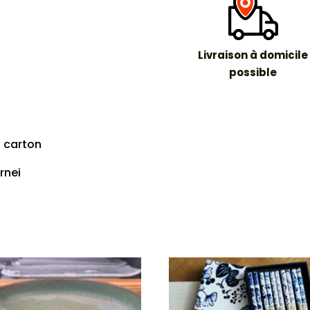
Coffret
tasses
à
Livraison à domicile
thé
possible
Zen
n carton
rnei