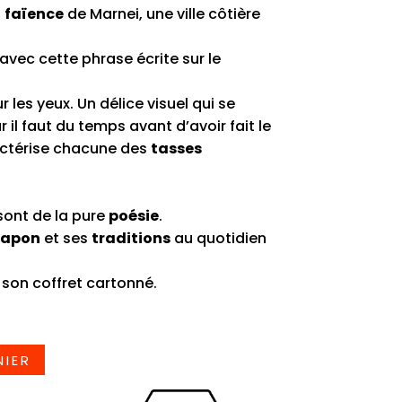
n
faïence
de Marnei, une ville côtière
vec cette phrase écrite sur le
 les yeux. Un délice visuel qui se
il faut du temps avant d’avoir fait le
actérise chacune des
tasses
ont de la pure
poésie
.
Japon
et ses
traditions
au quotidien
 son coffret cartonné.
NIER