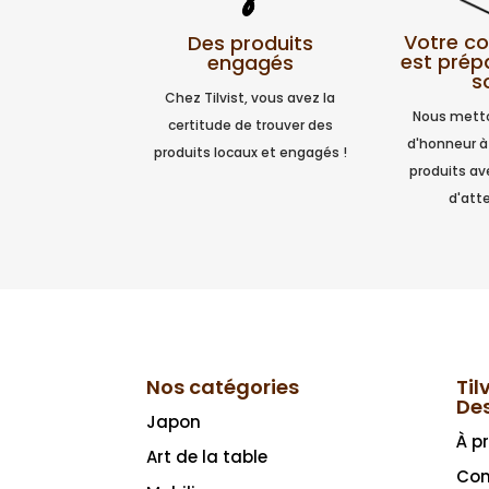
Votre 
Des produits
est prép
engagés
s
Chez Tilvist, vous avez la
Nous metto
certitude de trouver des
d'honneur à
produits locaux et engagés !
produits a
d'atte
Nos catégories
Til
De
Japon
À p
Art de la table
Con