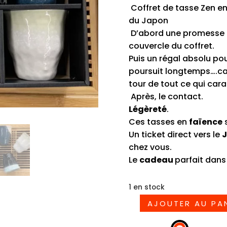
Coffret de tasse Zen e
du Japon
D’abord une promesse a
couvercle du coffret.
Puis un régal absolu pour
poursuit longtemps….car 
tour de tout ce qui car
Après, le contact.
Légèreté
.
Ces tasses en
faïence
s
Un ticket direct vers le
chez vous.
Le
cadeau
parfait dans
1 en stock
AJOUTER AU PA
quantité
de