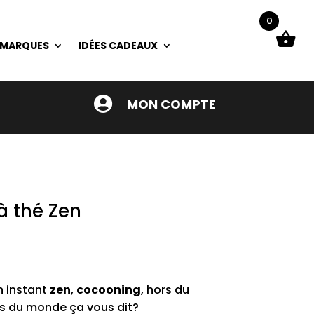
0
 MARQUES
IDÉES CADEAUX

MON COMPTE
à thé Zen
 instant
zen
,
cocooning
, hors du
s du monde ça vous dit?