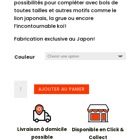
possibilités pour compléter avec bols de
toutes tailles et autres motifs comme le
lion japonais, la grue ou encore
l’incontournable koï!
Fabrication exclusive au Japon!
Couleur
quantité
AJOUTER AU PANIER
de
Coupelle
dragon
95ml
Livraison à domicile
Disponible en Click &
possible
Collect