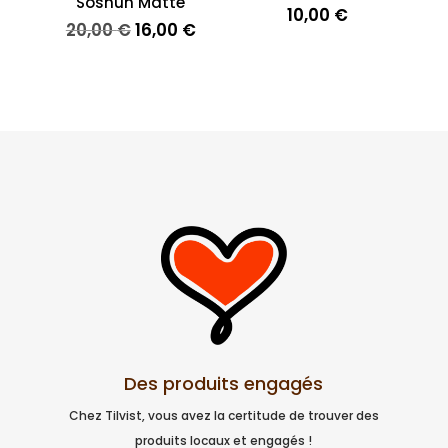
Soshun Matte
10,00
€
Le
Le
20,00
€
16,00
€
prix
prix
initial
actuel
était :
est :
20,00 €.
16,00 €.
Des produits engagés
Chez Tilvist, vous avez la certitude de trouver des
produits locaux et engagés !