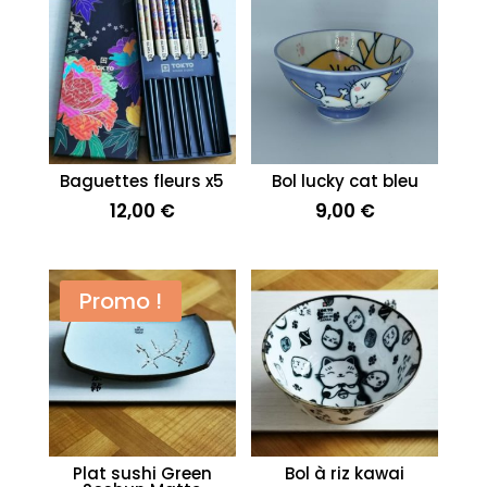
Baguettes fleurs x5
Bol lucky cat bleu
12,00
€
9,00
€
Promo !
Plat sushi Green
Bol à riz kawai