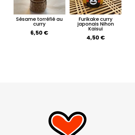
Sésame torréfié au
Furikake curry
curry
japonais Nihon
Kaisui
6,50
€
4,50
€