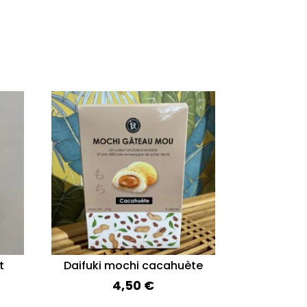
t
Daifuki mochi cacahuète
4,50
€