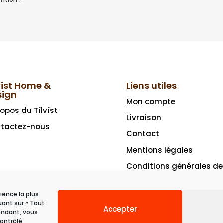
vist Home &
Liens utiles
sign
Mon compte
ropos du Tílvíst
Livraison
tactez-nous
Contact
Mentions légales
Conditions générales de
vente
rience la plus
uant sur « Tout
Accepter
pendant, vous
ontrôlé.