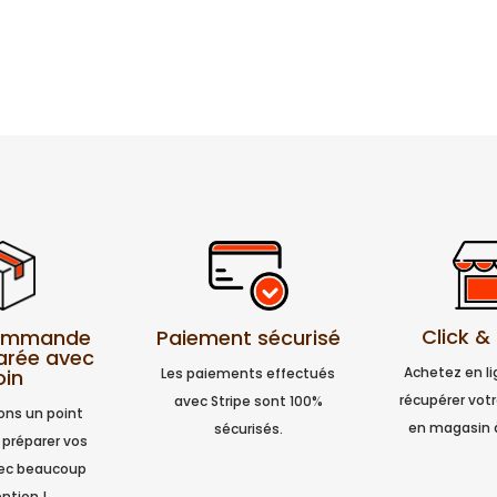
Click &
Paiement sécurisé
commande
arée avec
Achetez en l
Les paiements effectués
oin
récupérer vo
avec Stripe sont 100%
ns un point
en magasin 
sécurisés.
 préparer vos
vec beaucoup
ntion !