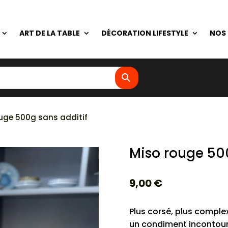
ART DE LA TABLE
DÉCORATION LIFESTYLE
NOS
uge 500g sans additif
Miso rouge 500
9,00
€
Plus corsé, plus comple
un condiment incontour