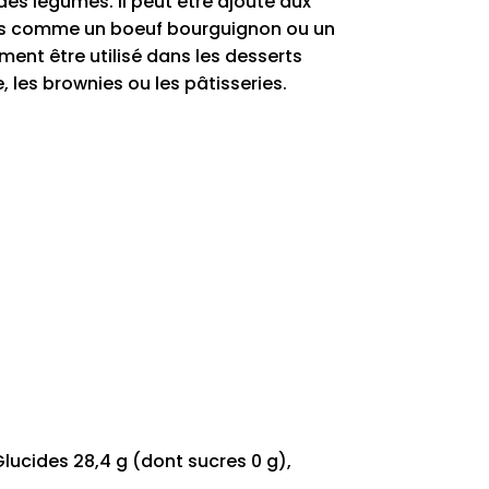
des légumes. Il peut être ajouté aux
ps comme un boeuf bourguignon ou un
ement être utilisé dans les desserts
les brownies ou les pâtisseries.
 Glucides 28,4 g (dont sucres 0 g),