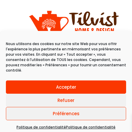
Nous utilisons des cookies sur notre site Web pour vous offrir
11 rue du raisin
l'expérience la plus pertinente en mémorisant vos préférences
68100 Mulhouse
pour vos visites. En cliquant sur « Tout accepter », vous
consentez à l'utilisation de TOUS les cookies. Cependant, vous
pouvez modifier les « Préférences » pour fournir un consentement
Du mardi au samedi
contrôlé.
de 10h à 19h
Accepter
Refuser
Préférences
© 2024 Tilvist | Politique de confidentialité |
Politique de confidentialité
Politique de confidentialité
Une création
Mobytic