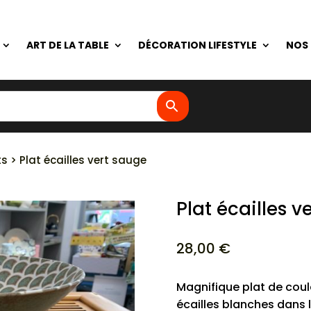
ART DE LA TABLE
DÉCORATION LIFESTYLE
NOS
ts
> Plat écailles vert sauge
Plat écailles v
28,00
€
Magnifique plat de coul
écailles blanches dans 