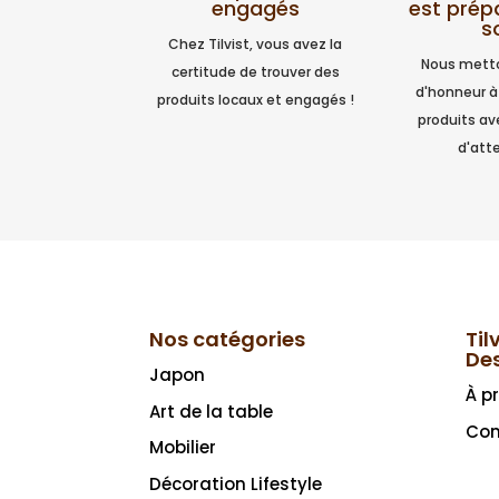
est prép
engagés
s
Chez Tilvist, vous avez la
Nous metto
certitude de trouver des
d'honneur à
produits locaux et engagés !
produits a
d'atte
Nos catégories
Til
De
Japon
À p
Art de la table
Con
Mobilier
Décoration Lifestyle