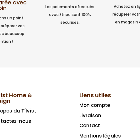
arée avec
Achetez en l
Les paiements effectués
oin
récupérer vo
avec Stripe sont 100%
ns un point
en magasin 
sécurisés.
 préparer vos
vec beaucoup
ntion !
vist Home &
Liens utiles
sign
Mon compte
ropos du Tílvíst
Livraison
tactez-nous
Contact
Mentions légales