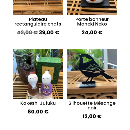
Plateau
Porte bonheur
rectangulaire chats
Maneki Neko
Le
Le
42,00
€
39,00
€
24,00
€
prix
prix
initial
actuel
était :
est :
42,00 €.
39,00 €.
Kokeshi Jufuku
Silhouette Mésange
noir
80,00
€
12,00
€