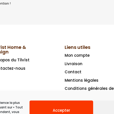
ntion !
vist Home &
Liens utiles
sign
Mon compte
ropos du Tílvíst
Livraison
tactez-nous
Contact
Mentions légales
Conditions générales de
vente
rience la plus
uant sur « Tout
Accepter
pendant, vous