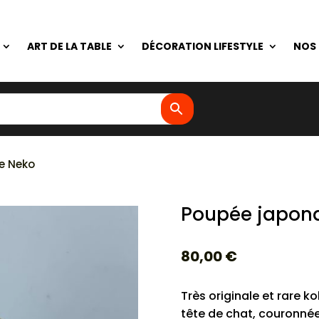
ART DE LA TABLE
DÉCORATION LIFESTYLE
NOS
e Neko
Poupée japona
80,00
€
Très originale et rare ko
tête de chat, couronnée