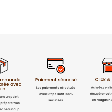
Click &
Paiement sécurisé
commande
arée avec
Achetez en l
Les paiements effectués
oin
récupérer vo
avec Stripe sont 100%
ns un point
en magasin 
sécurisés.
 préparer vos
vec beaucoup