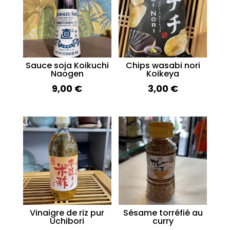
Sauce soja Koikuchi
Chips wasabi nori
Naogen
Koikeya
9,00
€
3,00
€
Vinaigre de riz pur
Sésame torréfié au
Uchibori
curry