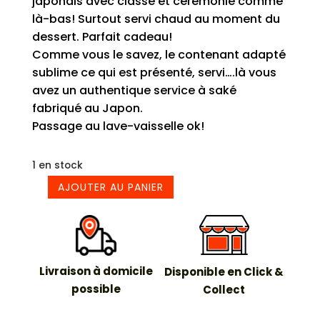
japonais avec classe et cérémonie comme
là-bas! Surtout servi chaud au moment du
dessert. Parfait cadeau!
Comme vous le savez, le contenant adapté
sublime ce qui est présenté, servi….là vous
avez un authentique service à saké
fabriqué au Japon.
Passage au lave-vaisselle ok!
1 en stock
AJOUTER AU PANIER
quantité
de
Service
à
Saké
Livraison à domicile
Disponible en Click &
Biznbuki
possible
Collect