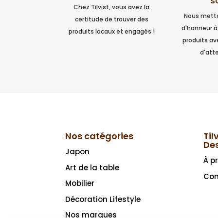
s
Chez Tilvist, vous avez la
Nous metto
certitude de trouver des
d'honneur à
produits locaux et engagés !
produits a
d'atte
Nos catégories
Til
De
Japon
À p
Art de la table
Con
Mobilier
Décoration Lifestyle
Nos marques