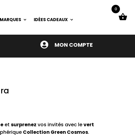
0
 MARQUES
IDÉES CADEAUX

MON COMPTE
ura
le
et
surprenez
vos invités avec le
vert
phérique
Collection Green Cosmos
.