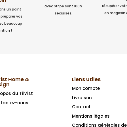
oin
récupérer vo
avec Stripe sont 100%
ns un point
en magasin 
sécurisés.
 préparer vos
vec beaucoup
ntion !
vist Home &
Liens utiles
sign
Mon compte
ropos du Tílvíst
Livraison
tactez-nous
Contact
Mentions légales
Conditions générales de