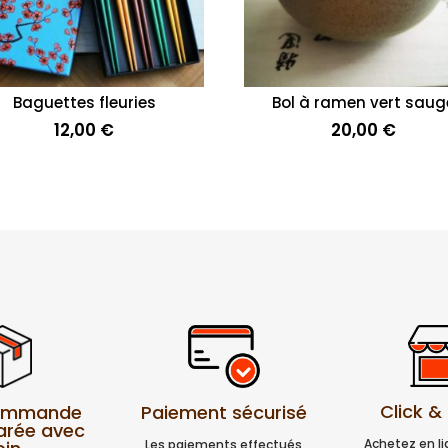
Baguettes fleuries
Bol à ramen vert saug
12,00
€
20,00
€
Click &
Paiement sécurisé
commande
arée avec
Achetez en l
Les paiements effectués