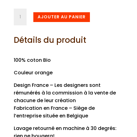
quantité
AJOUTER AU PANIER
de
Tee-
shirt
Détails du produit
Dragon
Ball
orange
100% coton Bio
Couleur orange
Design France – Les designers sont
rémunérés à la commission à la vente de
chacune de leur création
Fabrication en France – Siège de
l’entreprise située en Belgique
Lavage retourné en machine à 30 degrés:
rien ne bougera!