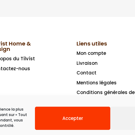
vist Home &
Liens utiles
sign
Mon compte
ropos du Tílvíst
Livraison
tactez-nous
Contact
Mentions légales
Conditions générales de
vente
rience la plus
uant sur « Tout
Accepter
pendant, vous
ontrôlé.