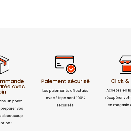
Click &
Paiement sécurisé
commande
arée avec
Achetez en l
Les paiements effectués
oin
récupérer vo
avec Stripe sont 100%
ns un point
en magasin 
sécurisés.
 préparer vos
vec beaucoup
ntion !