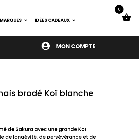
0
 MARQUES
IDÉES CADEAUX

MON COMPTE
nais brodé Koï blanche
imé de Sakura avec une grande Koï
e de longévité, de persévérance et de