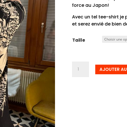
force au Japon!
Avec un tel tee-shirt je
et serez envié de bien d
Taille
quantité
AJOUTER AU
de
Tee-
shirt
japonais
brodé
Koï
blanche