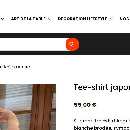
ART DE LA TABLE
DÉCORATION LIFESTYLE
NOS
é Koï blanche
Tee-shirt japo
55,00
€
Superbe tee-shirt impr
blanche brodée, symbol