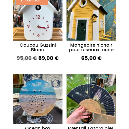
Coucou Guzzini
Mangeoire nichoir
Blanc
pour oiseaux jaune
Le
Le
95,00
€
89,00
€
65,00
€
prix
prix
initial
actuel
était :
est :
95,00 €.
89,00 €.
Ocean box
Eventail Totoro bleu