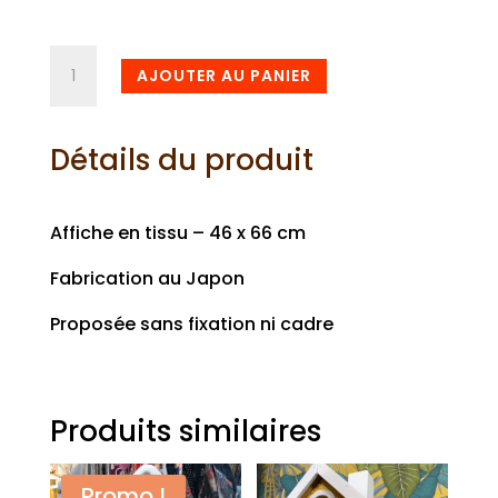
quantité
AJOUTER AU PANIER
de
Affiche
textile
Détails du produit
Hokusaï
Affiche en tissu – 46 x 66 cm
Fabrication au Japon
Proposée sans fixation ni cadre
Produits similaires
Promo !