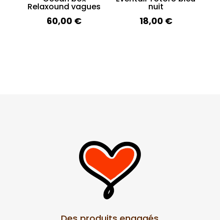
Relaxound vagues
nuit
60,00
€
18,00
€
Des produits engagés