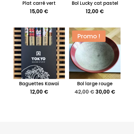
Plat carré vert
Bol Lucky cat pastel
15,00
€
12,00
€
Promo !
Baguettes Kawaï
Bol large rouge
Le
Le
12,00
€
42,00
€
30,00
€
prix
prix
initial
actuel
était :
est :
42,00 €.
30,00 €