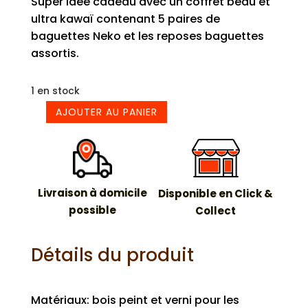
Super idée cadeau avec un coffret beau et
ultra kawaï contenant 5 paires de
baguettes Neko et les reposes baguettes
assortis.
1 en stock
AJOUTER AU PANIER
quantité
de
Baguettes
et
reposes
Livraison à domicile
Disponible en Click &
baguettes
possible
Collect
Neko
Détails du produit
Matériaux: bois peint et verni pour les