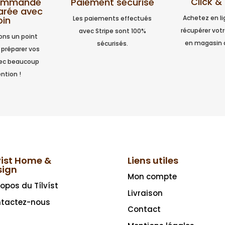
Click &
Paiement sécurisé
commande
arée avec
Achetez en l
Les paiements effectués
oin
récupérer vo
avec Stripe sont 100%
ns un point
en magasin 
sécurisés.
 préparer vos
vec beaucoup
ntion !
vist Home &
Liens utiles
sign
Mon compte
ropos du Tílvíst
Livraison
tactez-nous
Contact