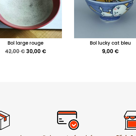
Bol large rouge
Bol lucky cat bleu
Le
Le
42,00
€
30,00
€
9,00
€
prix
prix
initial
actuel
était :
est :
42,00 €.
30,00 €.