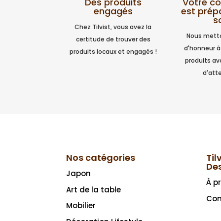
Votre 
Des produits
est prép
engagés
s
Chez Tilvist, vous avez la
Nous metto
certitude de trouver des
d'honneur à
produits locaux et engagés !
produits a
d'atte
Nos catégories
Til
De
Japon
À p
Art de la table
Con
Mobilier