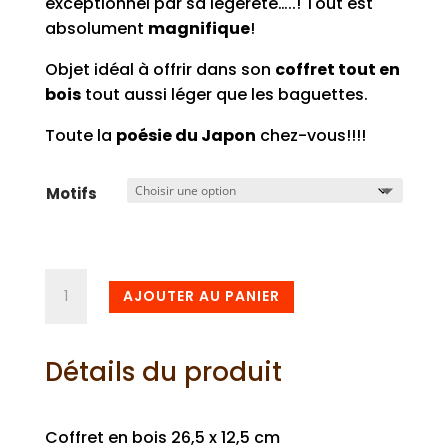
exceptionnel par sa légèreté…..! Tout est
absolument
magnifique
!
Objet idéal à offrir dans son
coffret tout en
bois
tout aussi léger que les baguettes.
Toute la
poésie du Japon
chez-vous!!!!
Motifs
quantité
AJOUTER AU PANIER
de
Baguettes
japonaises
Détails du produit
supérieures
Coffret en bois 26,5 x 12,5 cm