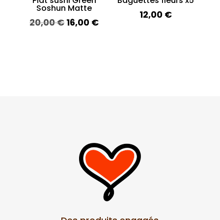
Plat sushi Green
Baguettes fleurs x5
Soshun Matte
12,00
€
Le
Le
20,00
€
16,00
€
prix
prix
initial
actuel
était :
est :
20,00 €.
16,00 €.