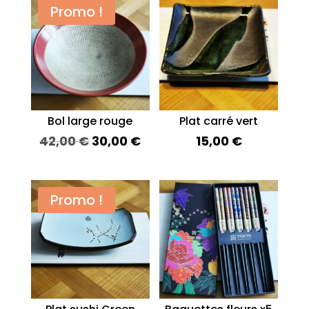
Promo !
Bol large rouge
Plat carré vert
Le
Le
42,00
€
30,00
€
15,00
€
prix
prix
initial
actuel
était :
est :
Promo !
42,00 €.
30,00 €.