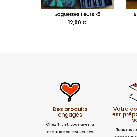
Baguettes fleurs x5
B
12,00
€
Votre 
Des produits
est prép
engagés
s
Chez Tilvist, vous avez la
Nous metto
certitude de trouver des