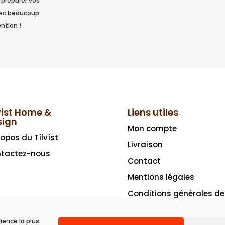
 préparer vos
vec beaucoup
ntion !
vist Home &
Liens utiles
sign
Mon compte
ropos du Tílvíst
Livraison
tactez-nous
Contact
Mentions légales
Conditions générales de
vente
rience la plus