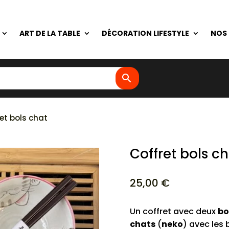
ART DE LA TABLE
DÉCORATION LIFESTYLE
NOS
et bols chat
Coffret bols c
25,00
€
Un coffret avec deux
bo
chats
(
neko
) avec les 