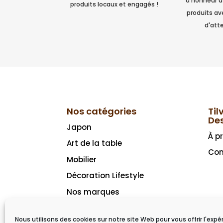
d'honneur à
produits locaux et engagés !
produits a
d'atte
Nos catégories
Til
De
Japon
À p
Art de la table
Con
Mobilier
Décoration Lifestyle
Nos marques
Idées cadeaux
Nous utilisons des cookies sur notre site Web pour vous offrir l'expé