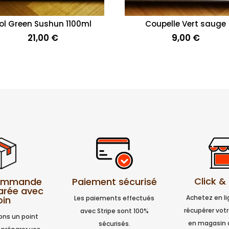
ol Green Sushun 1100ml
Coupelle Vert sauge
21,00
€
9,00
€
Click &
Paiement sécurisé
commande
arée avec
Achetez en l
Les paiements effectués
oin
récupérer vo
avec Stripe sont 100%
ns un point
en magasin 
sécurisés.