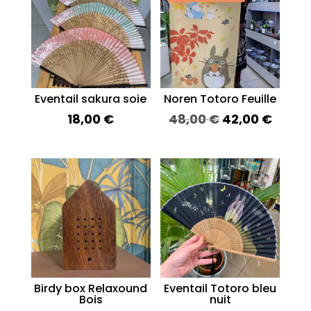
Eventail sakura soie
Noren Totoro Feuille
Le
Le
18,00
€
48,00
€
42,00
€
prix
prix
initial
actue
était :
est :
48,00 €.
42,00
Birdy box Relaxound
Eventail Totoro bleu
Bois
nuit