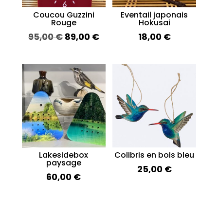
Coucou Guzzini
Eventail japonais
Rouge
Hokusai
Le
Le
95,00
€
89,00
€
18,00
€
prix
prix
initial
actuel
était :
est :
95,00 €.
89,00 €.
Lakesidebox
Colibris en bois bleu
paysage
25,00
€
60,00
€