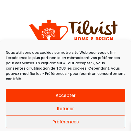
Nous utilisons des cookies sur notre site Web pour vous offrir
11 rue du raisin
l'expérience la plus pertinente en mémorisant vos préférences
68100 Mulhouse
pour vos visites. En cliquant sur « Tout accepter », vous
consentez à l'utilisation de TOUS les cookies. Cependant, vous
pouvez modifier les « Préférences » pour fournir un consentement
Du mardi au samedi
contrôlé.
de 10h à 19h
Accepter
Refuser
Préférences
© 2024 Tilvist | Politique de confidentialité |