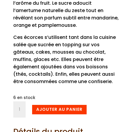
l’arôme du fruit. Le sucre adoucit
l’amertume naturelle du zeste tout en
révélant son parfum subtil entre mandarine,
orange et pamplemousse.
Ces écorces s’utilisent tant dans la cuisine
salée que sucrée en topping sur vos
gâteaux, cakes, mousses au chocolat,
muffins, glaces etc. Elles peuvent être
également ajoutées dans vos boissons
(thés, cocktails). Enfin, elles peuvent aussi
être consommées comme une confiserie.
6 en stock
quantité
AJOUTER AU PANIER
de
Ecorces
de
Détails du produit