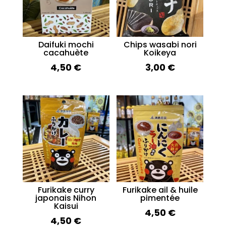
Daifuki mochi
Chips wasabi nori
cacahuète
Koikeya
4,50
€
3,00
€
Furikake curry
Furikake ail & huile
japonais Nihon
pimentée
Kaisui
4,50
€
4,50
€