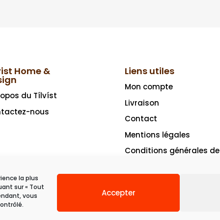
vist Home &
Liens utiles
sign
Mon compte
ropos du Tílvíst
Livraison
tactez-nous
Contact
Mentions légales
Conditions générales de
vente
rience la plus
uant sur « Tout
Accepter
pendant, vous
ontrôlé.