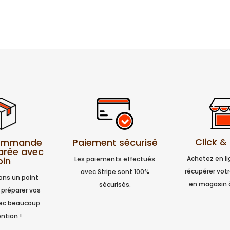
Click &
Paiement sécurisé
commande
arée avec
Achetez en l
Les paiements effectués
oin
récupérer vo
avec Stripe sont 100%
ns un point
en magasin 
sécurisés.
 préparer vos
vec beaucoup
ntion !