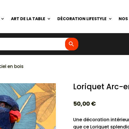
ART DE LA TABLE
DÉCORATION LIFESTYLE
NOS
iel en bois
Loriquet Arc-e
50,00
€
Une décoration intérieur
que ce Loriquet splendide